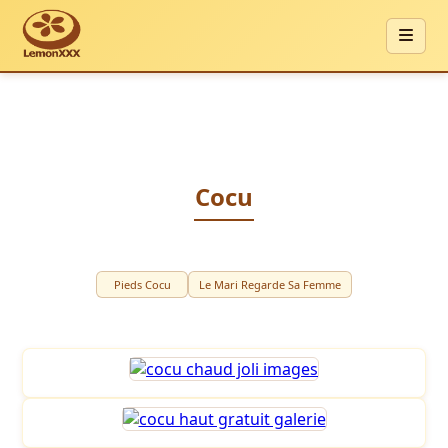
Cocu
Pieds Cocu
Le Mari Regarde Sa Femme