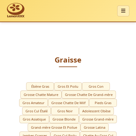
Graisse
Ébène Gras
Gros Et Poilu
Gros Con
Grosse Chatte Mature
Grosse Chatte De Grand-mère
Gros Amateur
Grosse Chatte De Milf
Pieds Gras
Gros Cul Étalé
Gros Noir
Adolescent Obèse
Gros Asiatique
Grosse Blonde
Grosse Grand-mère
Grand-mère Grosse Et Poilue
Grosse Latina
Jambes Grasses
Gros Cul Poilu
Chatte Au Gros Cul