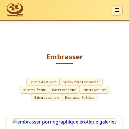
Embrasser
Baisers Asiatiques
Grand-mère Embrassant
Baisers Débène
Baiser Branlette
Baisers Matures
Baisers Lesbiens
Embrasser Et Baiser