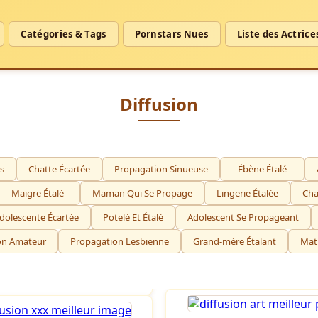
Catégories & Tags
Pornstars Nues
Liste des Actrice
Diffusion
s
Chatte Écartée
Propagation Sinueuse
Ébène Étalé
Maigre Étalé
Maman Qui Se Propage
Lingerie Étalée
Cha
dolescente Écartée
Potelé Et Étalé
Adolescent Se Propageant
on Amateur
Propagation Lesbienne
Grand-mère Étalant
Matu