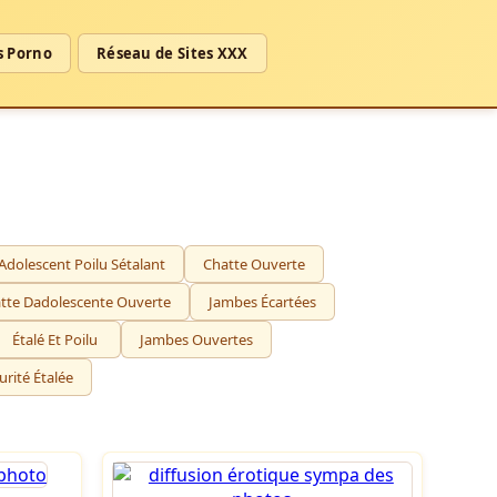
s Porno
Réseau de Sites XXX
Adolescent Poilu Sétalant
Chatte Ouverte
tte Dadolescente Ouverte
Jambes Écartées
Étalé Et Poilu
Jambes Ouvertes
rité Étalée