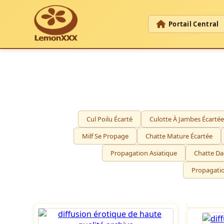
Portail Central
Cul Poilu Écarté
Culotte À Jambes Écartée
Milf Se Propage
Chatte Mature Écartée
Propagation Asiatique
Chatte Da
Propagati